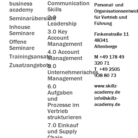
Communication
business
Personal- und
Skills
academy
Organisationsentwic
2.0
für Vertrieb und
Seminarübersicht
Leadership
Führung
Inhouse
3.0 Key
Seminare
Finkenstraße 11
Account
48341
Offene
Management
Altenberge
Seminare
4.0 Account
Trainingsansatz
M
+49 178 49
Management
320 71
Zusatzangebote
5.0
T
+49 2505
Unternehmerisches
938 80 73
Management
6.0
www.skillz-
Aufgaben
academy.de
und
info@skillz-
Prozesse im
academy.de
Vertrieb
strukturieren
7.0 Einkauf
und Supply
Chain