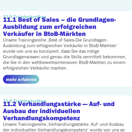
11.0 Trainingsreihen
11.1 Best of Sales
– die Grundlagen-
Ausbildung zum erfolgreichen
Verkäufer in BtoB-Märkten
Unsere Trainingsreihe ‚Best of Sales-Die Grundlagen-
Ausbildung zum erfolgreichen Verkäufer in BtoB-Märkten‘
wurde von uns so konzipiert, dass Sie das nötige
Grundlagenwissen und genau die Skills vermittelt bekommen,
die Sie in den wettbewerbsintensiven BtoB-Märkten zu einem
erfolgreichen Verkäufer machen.
mehr erfahren
11.0 Trainingsreihen
11.2 Verhandlungsstärke
— Auf- und
Ausbau der individuellen
Verhandlungskompetenz
Unsere Trainingsreihe ‚Verhandlungsstärke. Auf- und Ausbau
der individuellen Verhandlungskompetenz‘ wurde von uns so