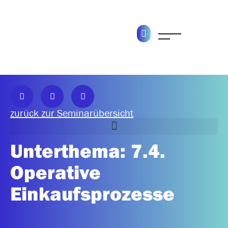
zurück zur Seminarübersicht
Unterthema: 7.4.
6.0 Aufgaben und Prozesse im Vertrieb strukturieren
Operative
Einkaufsprozesse