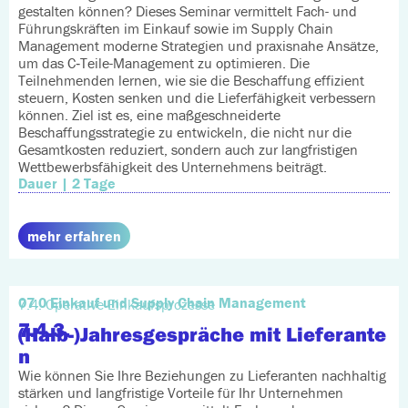
gestalten können? Dieses Seminar vermittelt Fach- und
Führungskräften im Einkauf sowie im Supply Chain
Management moderne Strategien und praxisnahe Ansätze,
um das C‑Teile-Management zu optimieren. Die
Teilnehmenden lernen, wie sie die Beschaffung effizient
steuern, Kosten senken und die Lieferfähigkeit verbessern
können. Ziel ist es, eine maßgeschneiderte
Beschaffungsstrategie zu entwickeln, die nicht nur die
Gesamtkosten reduziert, sondern auch zur langfristigen
Wettbewerbsfähigkeit des Unternehmens beiträgt.
Dauer | 2 Tage
mehr erfahren
07.0 Einkauf und Supply Chain Management
7.4. Operative Einkaufsprozesse
7.4.3.
(Halb-)Jahresgespräche mit Lieferante
n
Wie können Sie Ihre Beziehungen zu Lieferanten nachhaltig
stärken und langfristige Vorteile für Ihr Unternehmen