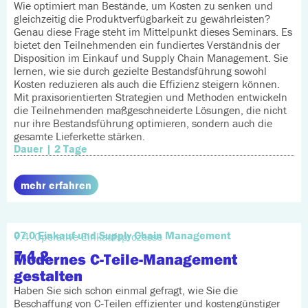
Wie optimiert man Bestände, um Kosten zu senken und
gleichzeitig die Produktverfügbarkeit zu gewährleisten?
Genau diese Frage steht im Mittelpunkt dieses Seminars. Es
bietet den Teilnehmenden ein fundiertes Verständnis der
Disposition im Einkauf und Supply Chain Management. Sie
lernen, wie sie durch gezielte Bestandsführung sowohl
Kosten reduzieren als auch die Effizienz steigern können.
Mit praxisorientierten Strategien und Methoden entwickeln
die Teilnehmenden maßgeschneiderte Lösungen, die nicht
nur ihre Bestandsführung optimieren, sondern auch die
gesamte Lieferkette stärken.
Dauer | 2 Tage
mehr erfahren
07.0 Einkauf und Supply Chain Management
7.4. Operative Einkaufsprozesse
7.4.2.
Modernes C-Teile-Management
gestalten
Haben Sie sich schon einmal gefragt, wie Sie die
Beschaffung von C‑Teilen effizienter und kostengünstiger