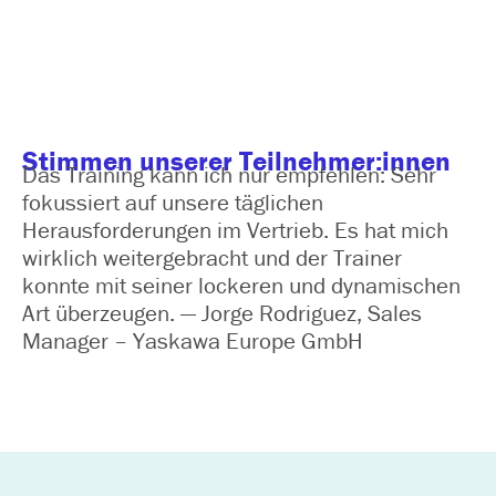
Stimmen unserer Teilnehmer:innen
Das Training kann ich nur empfehlen: Sehr
fokussiert auf unsere täglichen
Herausforderungen im Vertrieb. Es hat mich
wirklich weitergebracht und der Trainer
konnte mit seiner lockeren und dynamischen
Art überzeugen. — Jorge Rodriguez, Sales
Manager – Yaskawa Europe GmbH