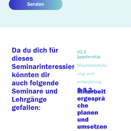
Senden
Da du dich für
02.0
10. KI-
Leadership
Kompet
dieses
2.3.
für
Seminarinteressierst,
Mitarbeiterführ
Untern
10.1
könnten dir
ung und -
Digitalis
auch folgende
entwicklung
& KI
2.3.2.
Seminare und
10.1.
Mitarbeit
Künst
ergesprä
Lehrgänge
e
che
Intel
gefallen:
planen
z im
und
Unte
umsetzen
men