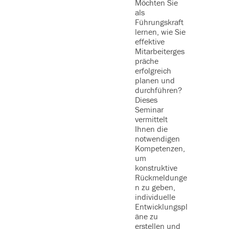
Möchten Sie
Künstlic
als
Intellige
Führungskraft
veränder
lernen, wie Sie
Geschäf
effektive
elle,
Mitarbeiterges
Entsche
präche
prozesse
erfolgreich
Wertsch
planen und
sketten
durchführen?
grundleg
Dieses
In diese
Seminar
Seminar
vermittelt
erhalten
Ihnen die
Teilneh
notwendigen
n einen
Kompetenzen,
strukturi
um
Überblic
konstruktive
aktuelle 
Rückmeldunge
Technolo
n zu geben,
und der
individuelle
konkrete
Entwicklungspl
Anwendu
äne zu
lder im
erstellen und
Unterne