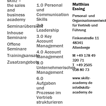
skillz –
Matthias
1.0 Personal
the sales
Essing
und
and
Communication
business
Personal- und
Skills
academy
Organisationsentwic
2.0
für Vertrieb und
Seminarübersicht
Leadership
Führung
Inhouse
3.0 Key
Seminare
Finkenstraße 11
Account
48341
Offene
Management
Altenberge
Seminare
4.0 Account
Trainingsansatz
M
+49 178 49
Management
320 71
Zusatzangebote
5.0
T
+49 2505
Unternehmerisches
938 80 73
Management
6.0
www.skillz-
Aufgaben
academy.de
und
info@skillz-
Prozesse im
academy.de
Vertrieb
strukturieren