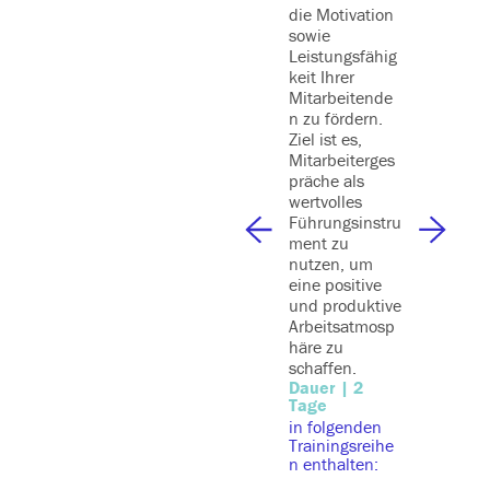
die Motivation
kontext. 
sowie
verstehe
Leistungsfähig
generati
keit Ihrer
(z. B.
Mitarbeitende
ChatGPT)
n zu fördern.
Automati
Ziel ist es,
gstools 
Mitarbeiterges
datenbas
präche als
Systeme
wertvolles
strategis
Führungsinstru
eingeset
ment zu
werden
nutzen, um
können –
eine positive
als isolie
und produktive
Spielerei
Arbeitsatmosp
sondern 
häre zu
Produkti
schaffen.
ebel. Das
Dauer | 2
ist es, 
Tage
und Risi
in folgenden
realistis
Trainingsreihe
bewerten
n enthalten:
Einsatzf