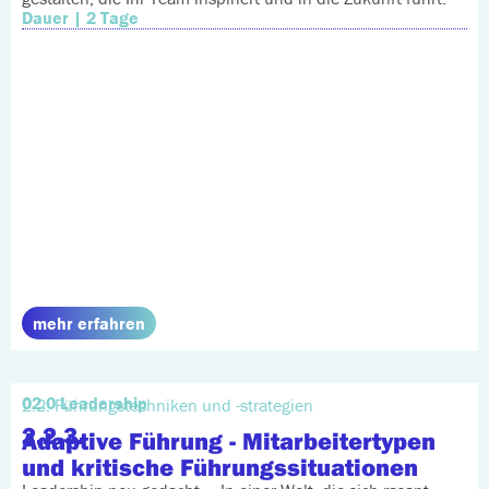
Dauer | 2 Tage
mehr erfahren
02.0 Leadership
2.2. Führungstechniken und -strategien
2.2.3.
Adaptive Führung - Mitarbeitertypen
und kritische Führungssituationen