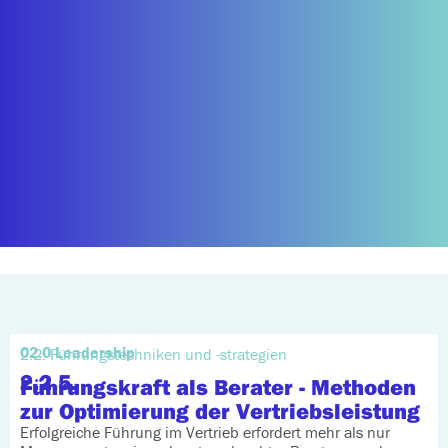
02.0 Leadership
2.2. Führungstechniken und -strategien
2.2.5.
Führungskraft als Berater - Methoden
zur Optimierung der Vertriebsleistung
Erfolgreiche Führung im Vertrieb erfordert mehr als nur