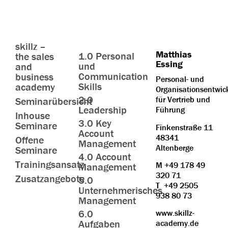
skillz –
Matthias
1.0 Personal
the sales
Essing
und
and
Communication
business
Personal- und
Skills
academy
Organisationsentwic
2.0
für Vertrieb und
Seminarübersicht
Leadership
Führung
Inhouse
3.0 Key
Seminare
Finkenstraße 11
Account
48341
Offene
Management
Altenberge
Seminare
4.0 Account
Trainingsansatz
M
+49 178 49
Management
320 71
Zusatzangebote
5.0
T
+49 2505
Unternehmerisches
938 80 73
Management
6.0
www.skillz-
Aufgaben
academy.de