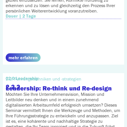
erkennen und zu lösen und gleichzeitig den Prozess Ihrer
persönlichen Weiterentwicklung voranzutreiben.
Dauer | 2 Tage
mehr erfahren
02.0 Leadership
2.2. Führungstechniken und -strategien
2.2.2.
Leadership: Re-think und Re-design
Möchten Sie Ihre Unternehmensvision, Mission und
Leitbilder neu denken und in einem zunehmend
digitalisierten Arbeitsumfeld erfolgreich umsetzen? Dieses
Seminar vermittelt Ihnen die Werkzeuge und Methoden, um
Ihre Führungsstrategie zu entwickeln und anzupassen. Ziel
ist es, eine kohärente und nachhaltige Strategie zu
gestalten, die Ihr Team inspiriert und in die Zukunft führt.