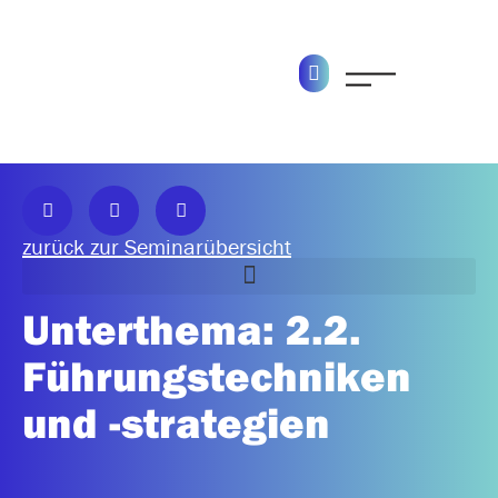
zurück zur Seminarübersicht
Unterthema: 2.2.
6.0 Aufgaben und Prozesse im Vertrieb strukturieren
Führungstechniken
und -strategien