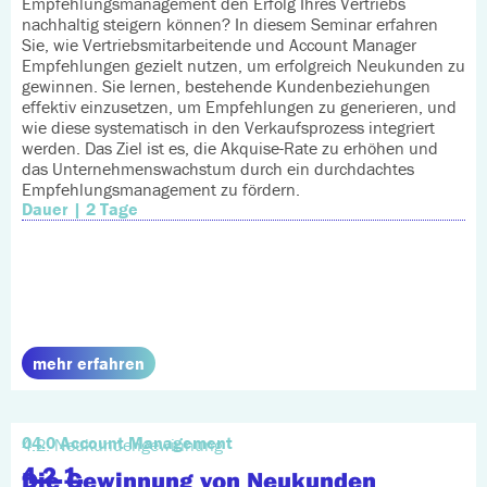
Empfehlungsmanagement den Erfolg Ihres Vertriebs
nachhaltig steigern können? In diesem Seminar erfahren
Sie, wie Vertriebsmitarbeitende und Account Manager
Empfehlungen gezielt nutzen, um erfolgreich Neukunden zu
gewinnen. Sie lernen, bestehende Kundenbeziehungen
effektiv einzusetzen, um Empfehlungen zu generieren, und
wie diese systematisch in den Verkaufsprozess integriert
werden. Das Ziel ist es, die Akquise-Rate zu erhöhen und
das Unternehmenswachstum durch ein durchdachtes
Empfehlungsmanagement zu fördern.
Dauer | 2 Tage
mehr erfahren
04.0 Account Management
4.2. Neukundengewinnung
4.2.1.
Die Gewinnung von Neukunden