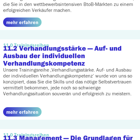
die Sie in den wettbewerbsintensiven BtoB-Märkten zu einem
erfolgreichen Verkäufer machen.
mehr erfahren
11.0 Trainingsreihen
11.2 Verhandlungsstärke
— Auf- und
Ausbau der individuellen
Verhandlungskompetenz
Unsere Trainingsreihe ‚Verhandlungsstärke. Auf- und Ausbau
der individuellen Verhandlungskompetenz‘ wurde von uns so
konzipiert, dass Sie die Skills und das nötige Selbstvertrauen
vermittelt bekommen, jede noch so schwierige
Verhandlungssituation souverän und erfolgreich zu meistern.
mehr erfahren
11.0 Trainingsreihen
11.3 Management
— Die Grundlagen für