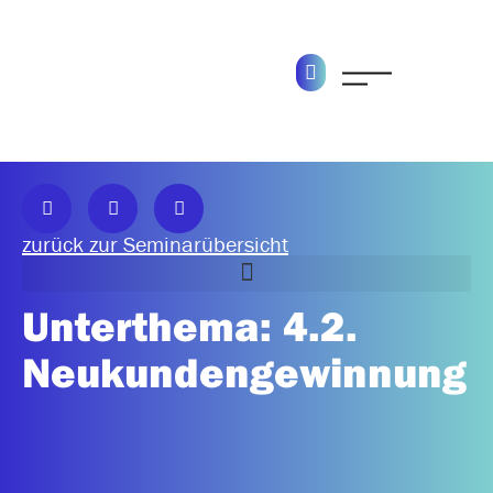
zurück zur Seminarübersicht
Unterthema: 4.2.
6.0 Aufgaben und Prozesse im Vertrieb strukturieren
Neukundengewinnung