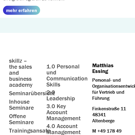
mehr erfahren
skillz –
Matthias
1.0 Personal
the sales
Essing
und
and
Communication
business
Personal- und
Skills
academy
Organisationsentwic
2.0
für Vertrieb und
Seminarübersicht
Leadership
Führung
Inhouse
3.0 Key
Seminare
Finkenstraße 11
Account
48341
Offene
Management
Altenberge
Seminare
4.0 Account
Trainingsansatz
M
+49 178 49
Management