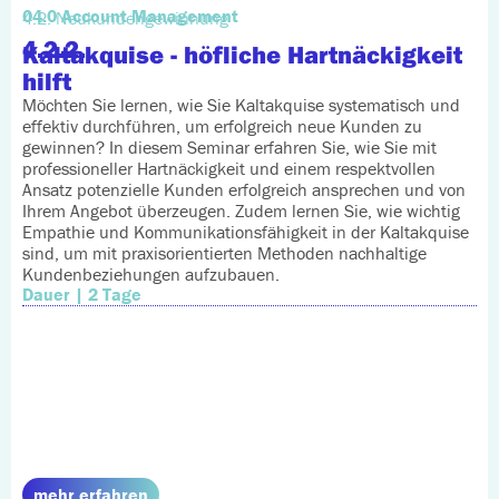
04.0 Account Management
4.2. Neukundengewinnung
4.2.2.
Kaltakquise - höfliche Hartnäckigkeit
hilft
Möchten Sie lernen, wie Sie Kaltakquise systematisch und
effektiv durchführen, um erfolgreich neue Kunden zu
gewinnen? In diesem Seminar erfahren Sie, wie Sie mit
professioneller Hartnäckigkeit und einem respektvollen
Ansatz potenzielle Kunden erfolgreich ansprechen und von
Ihrem Angebot überzeugen. Zudem lernen Sie, wie wichtig
Empathie und Kommunikationsfähigkeit in der Kaltakquise
sind, um mit praxisorientierten Methoden nachhaltige
Kundenbeziehungen aufzubauen.
Dauer | 2 Tage
mehr erfahren