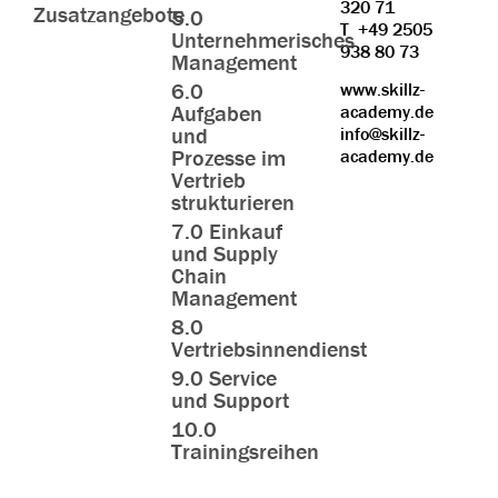
320 71
Zusatzangebote
5.0
T
+49 2505
Unternehmerisches
938 80 73
Management
6.0
www.skillz-
Aufgaben
academy.de
und
info@skillz-
Prozesse im
academy.de
Vertrieb
strukturieren
7.0 Einkauf
und Supply
Chain
Management
8.0
Vertriebsinnendienst
9.0 Service
und Support
10.0
Trainingsreihen