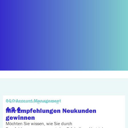
04.0 Account Management
4.2. Neukundengewinnung
4.2.4.
Mit Empfehlungen Neukunden
gewinnen
Möchten Sie wissen, wie Sie durch