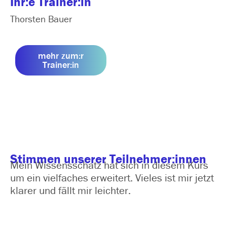
Ihr:e Trainer:in
Thorsten Bauer
mehr zum:r
Trainer:in
Stimmen unserer Teilnehmer:innen
Mein Wissensschatz hat sich in diesem Kurs
um ein vielfaches erweitert. Vieles ist mir jetzt
klarer und fällt mir leichter.