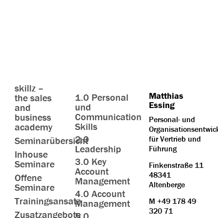
skillz –
Matthias
1.0 Personal
the sales
Essing
und
and
Communication
business
Personal- und
Skills
academy
Organisationsentwic
2.0
für Vertrieb und
Seminarübersicht
Leadership
Führung
Inhouse
3.0 Key
Seminare
Finkenstraße 11
Account
48341
Offene
Management
Altenberge
Seminare
4.0 Account
Trainingsansatz
M
+49 178 49
Management
320 71
Zusatzangebote
5.0