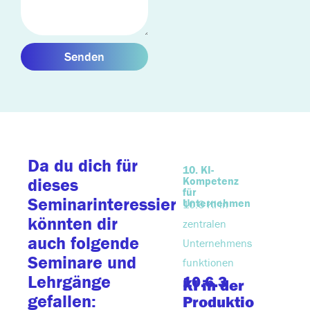
Senden
Da du dich für
10. KI-
05.0
Kompetenz
Unterne
dieses
für
sches
Seminarinteressierst,
Unternehmen
Manage
10.6 KI in
5.4. Mar
könnten dir
zentralen
und
auch folgende
Unternehmens
Kunden
Seminare und
funktionen
ement
Lehrgänge
10.6.3
5.4.2.
KI in der
Zielo
gefallen:
Produktio
ierte