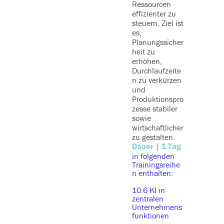
Ressourcen
um
effizienter zu
Unterne
steuern. Ziel ist
prozesse
es,
effektiv 
Planungssicher
überwac
heit zu
und gezi
erhöhen,
steuern.
Durchlaufzeite
Teilneh
n zu verkürzen
n werde
und
befähigt,
Produktionspro
Daten pr
zesse stabiler
zu analy
sowie
fundiert
wirtschaftlicher
Steueru
zu gestalten.
ßnahme
Dauer | 1 Tag
abzuleit
in folgenden
die
Trainingsreihe
Unterne
n enthalten:
strategie
nachhalt
10.6 KI in
verbesse
zentralen
Durch
Unternehmens
funktionen
praxisori