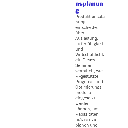
nsplanun
ketin
g
Konz
: Von
Produktionspla
nung
der S
entscheidet
egie 
über
ur Um
Auslastung,
Lieferfähigkeit
zung
und
Wie kön
Wirtschaftlichk
Sie Ihr
eit. Dieses
Unterne
Seminar
erfolgrei
vermittelt, wie
steuern 
KI-gestützte
kontinuie
Prognose- und
optimier
Optimierungs
diesem
modelle
Seminar 
eingesetzt
Sie, mod
werden
Controlli
können, um
Instrume
Kapazitäten
und
präziser zu
‑Technik
planen und
anzuwen