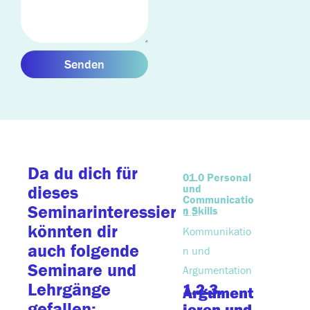
Senden
Da du dich für
01.0 Personal
07.0 Ein
und
und Sup
dieses
Communicatio
Chain
Seminarinteressierst,
n Skills
Manage
1.2.
7.1.
könnten dir
Kommunikatio
Grundla
auch folgende
n und
des Eink
Seminare und
7.1.3.
Argumentation
Liefe
Lehrgänge
1.2.3.
en pr
Argument
sione
gefallen:
ieren und