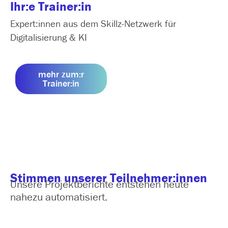
Ihr:e Trainer:in
Expert:innen aus dem Skillz-Netzwerk für
Digitalisierung & KI
mehr zum:r
Trainer:in
Stimmen unserer Teilnehmer:innen
Unsere Projektberichte entstehen heute
nahezu automatisiert.