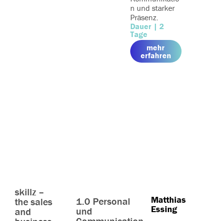
n und starker
Präsenz.
Dauer | 2
Tage
mehr
me
erfahren
erfah
skillz –
Matthias
1.0 Personal
the sales
Essing
und
and
Communication