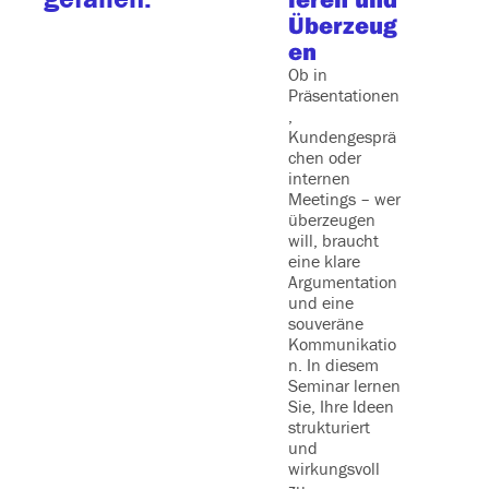
anag
Überzeug
Wie kön
en
Sie Ihre
Ob in
Lieferan
Präsentationen
iehungen
,
optimier
Kundengesprä
dass sie
chen oder
langfrist
internen
Ihrem Er
Meetings – wer
beitrage
überzeugen
Dieses
will, braucht
Seminar 
eine klare
Ihnen da
Argumentation
nötige W
und eine
und
souveräne
praxisori
Kommunikatio
e Ansätz
n. In diesem
strategi
Seminar lernen
Partners
Sie, Ihre Ideen
n mit
strukturiert
Lieferan
und
aufzuba
wirkungsvoll
und der
zu