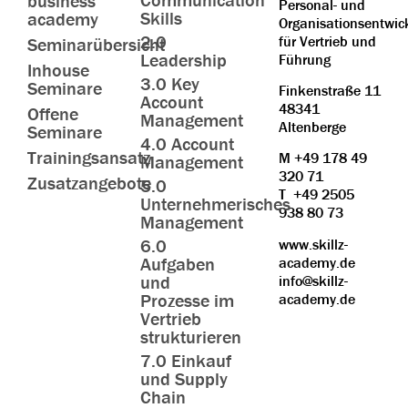
business
Personal- und
Skills
academy
Organisationsentwic
2.0
für Vertrieb und
Seminarübersicht
Leadership
Führung
Inhouse
3.0 Key
Seminare
Finkenstraße 11
Account
48341
Offene
Management
Altenberge
Seminare
4.0 Account
Trainingsansatz
M
+49 178 49
Management
320 71
Zusatzangebote
5.0
T
+49 2505
Unternehmerisches
938 80 73
Management
6.0
www.skillz-
Aufgaben
academy.de
und
info@skillz-
Prozesse im
academy.de
Vertrieb
strukturieren
7.0 Einkauf
und Supply
Chain