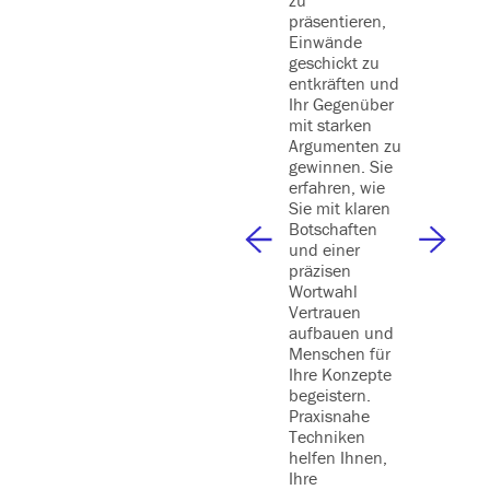
Leistung
präsentieren,
kontinuie
Einwände
zu steige
geschickt zu
lernen, w
entkräften und
die
Ihr Gegenüber
Zusamm
mit starken
eit effizi
Argumenten zu
gestalten
gewinnen. Sie
Supply C
erfahren, wie
stärken 
Sie mit klaren
Ihre
Botschaften
strategi
und einer
Ziele dur
präzisen
effektive
Wortwahl
Lieferan
Vertrauen
nagemen
aufbauen und
erreiche
Menschen für
können.
Ihre Konzepte
Dauer |
begeistern.
Tage
Praxisnahe
Techniken
helfen Ihnen,
Ihre