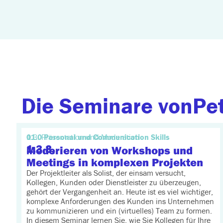
Die Seminare von
Pe
01.0 Personal und Communication Skills
1.3. Präsentation und Moderation
1.3.3.
Moderieren von Workshops und
Meetings in komplexen Projekten
Der Projektleiter als Solist, der einsam versucht,
Kollegen, Kunden oder Dienstleister zu überzeugen,
gehört der Vergangenheit an. Heute ist es viel wichtiger,
komplexe Anforderungen des Kunden ins Unternehmen
zu kommunizieren und ein (virtuelles) Team zu formen.
In diesem Seminar lernen Sie, wie Sie Kollegen für Ihre