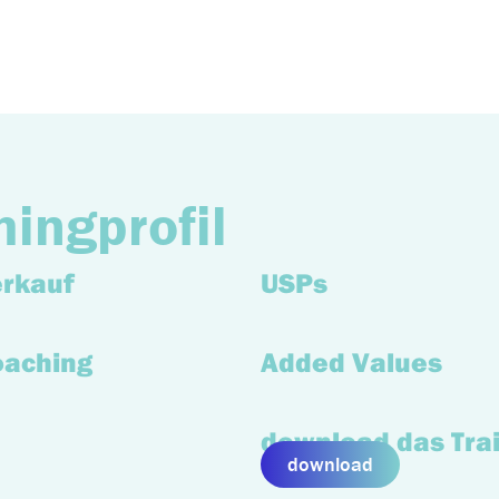
hingprofil
erkauf
USPs
oaching
Added Values
download das Trai
download