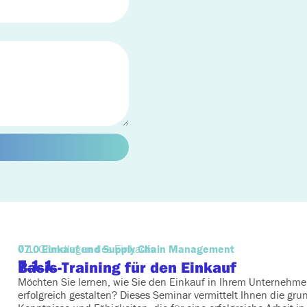
07.0 Einkauf und Supply Chain Management
7.1. Grundlagen des Einkaufs
7.1.1.
Basis-Training für den Einkauf
Möchten Sie lernen, wie Sie den Einkauf in Ihrem Unternehme
erfolgreich gestalten? Dieses Seminar vermittelt Ihnen die gr