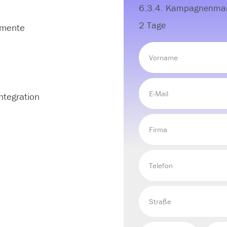
6.3.4. Kampagnenma
2 Tage
umente
ntegration