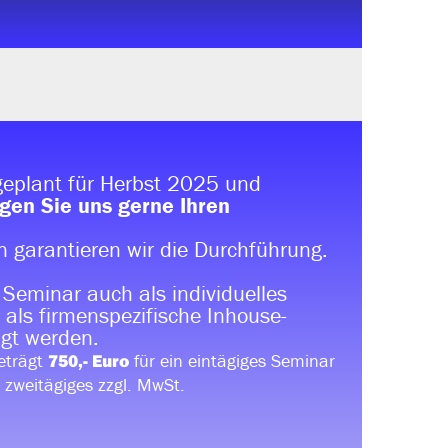
eplant für Herbst 2025 und
gen Sie uns gerne Ihren
 garantieren wir die Durchführung.
 Seminar auch als individuelles
 als firmenspezifische Inhouse-
gt werden.
eträgt
für ein eintägiges Seminar
750,- Euro
n zweitägiges zzgl. MwSt.