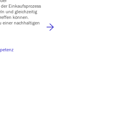
 der
fundierte betriebswirtschaftliche Kenntni
e der Einkaufsprozess
Bewertung von Kleinunternehmen durchzu
ln und gleichzeitig
Unternehmenswerte ermittelt, Bilanzanal
treffen können.
Kennzahlen interpretiert werden. Ziel ist
u einer nachhaltigen
fundierte Entscheidungen bei Unternehme
zu treffen.
Dauer | 2 Tage
mpetenz
mehr erfahren