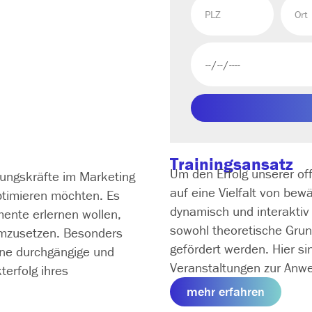
Trainingsansatz
Um den Erfolg unserer of
rungskräfte im Marketing
auf eine Vielfalt von be
timieren möchten. Es
dynamisch und interaktiv 
mente erlernen wollen,
sowohl theoretische Grun
umzusetzen. Besonders
gefördert werden. Hier si
eine durchgängige und
Veranstaltungen zur A
erfolg ihres
mehr erfahren