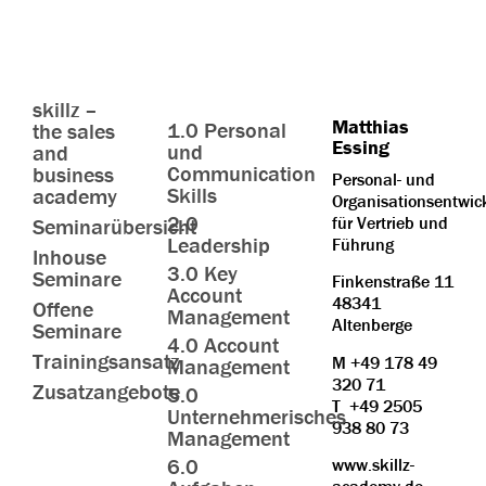
skillz –
Matthias
1.0 Personal
the sales
Essing
und
and
Communication
business
Personal- und
Skills
academy
Organisationsentwic
2.0
für Vertrieb und
Seminarübersicht
Leadership
Führung
Inhouse
3.0 Key
Seminare
Finkenstraße 11
Account
48341
Offene
Management
Altenberge
Seminare
4.0 Account
Trainingsansatz
M
+49 178 49
Management
320 71
Zusatzangebote
5.0
T
+49 2505
Unternehmerisches
938 80 73
Management
6.0
www.skillz-
academy.de