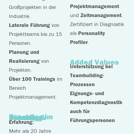
Projektmanagement
Großprojekten in der
und
Zeitmanagement
.
Industrie.
Zertifiziert in Diagnostik
Laterale Führung
von
als
Personality
Projektteams bis zu 15
Profiler
.
Personen.
Planung und
Added Values
Realisierung
von
Unterstützung bei
Projekten.
Teambuilding-
Über 100 Trainings
im
Prozessen
Bereich
Eignungs- und
Projektmanagement.
Kompetenzdiagnostik
auch für
Expertise im Bereich Führung & Coaching
Führungspersonen
Erfahrung:
Mehr als 20 Jahre