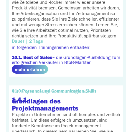
wie Zeitdiebe und ‑löcher immer wieder unsere
Produktivität bremsen. Gemeinsam arbeiten wir daran,
Ihre Arbeitsorganisation und Ihr Zeitmanagement so
zu optimieren, dass Sie Ihre Ziele schneller, effizienter
und mit weniger Stress erreichen können. Lernen Sie,
wie Sie Ihre Arbeitszeit optimal nutzen, Prioritäten
richtig setzen und Ihre Produktivität spürbar steigern.
Dauer | 2 Tage
in folgenden Trainingsreihen enthalten:
10.1. Best of Sales
– die Grundlagen-Ausbildung zum
erfolgreichen Verkäufer in BtoB-Märkten
mehr erfahren
01.0 Personal und Communication Skills
1.4. Projektmanagement und Organisation
1.4.1.
Grundlagen des
Projektmanagements
Projekte in Unternehmen sind oft komplex und zeitlich
befristet. Um diese erfolgreich umzusetzen, sind
fundierte Kenntnisse im Projektmanagement
unerlässlich. In diesem Seminar lernen Sie, wie Sie