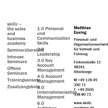
skillz –
Matthias
1.0 Personal
the sales
Essing
und
and
Communication
business
Personal- und
Skills
academy
Organisationsentwic
2.0
für Vertrieb und
Seminarübersicht
Leadership
Führung
Inhouse
3.0 Key
Seminare
Finkenstraße 11
Account
48341
Offene
Management
Altenberge
Seminare
4.0 Account
Trainingsansatz
M
+49 178 49
Management
320 71
Zusatzangebote
5.0
T
+49 2505
Unternehmerisches
938 80 73
Management
6.0
www.skillz-
Aufgaben
academy.de