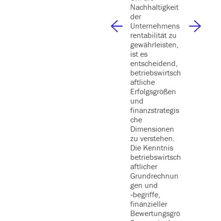
fördern a
Nachhaltigkeit
auch Hi
der
Performe
Unternehmens
optimal 
rentabilität zu
unterstü
gewährleisten,
und langf
ist es
zu binde
entscheidend,
Dauer |
betriebswirtsch
Tage
aftliche
Erfolgsgrößen
und
finanzstrategis
che
Dimensionen
zu verstehen.
Die Kenntnis
betriebswirtsch
aftlicher
Grundrechnun
gen und
‑begriffe,
finanzieller
Bewertungsgrö