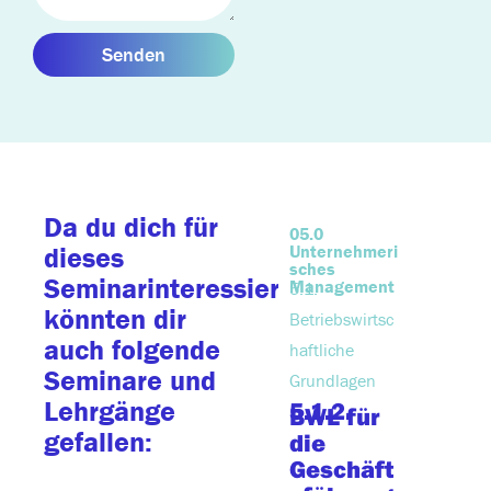
Senden
Da du dich für
05.0
02.0
Unternehmeri
Leaders
dieses
2.3.
sches
Seminarinteressierst,
Mitarbei
Management
5.1.
könnten dir
ung und 
Betriebswirtsc
auch folgende
entwickl
haftliche
2.3.5.
Seminare und
Low 
Grundlagen
High
Lehrgänge
5.1.2.
BWL für
Perf
gefallen:
die
r
Geschäft
mana