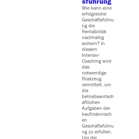
sführung
Wenn Sie
Wie kann eine
Führungs
erfolgreiche
die Leis
Geschäftsführu
Ihres Te
ng die
steigern
Rentabilität
eine
nachhaltig
ausgewo
sichern? In
Arbeits
diesem
ng schaf
Intensiv-
möchten,
Coaching wird
dieses S
das
genau d
notwendige
Richtige 
Rüstzeug
Sie. Es
vermittelt, um
vermittel
die
Ihnen di
betriebswirtsch
nötigen
aftlichen
Fähigkei
Aufgaben der
und
kaufmännisch
Kenntnis
en
um sowo
Geschäftsführu
Low Perf
ng zu erfüllen.
gezielt z
Um die