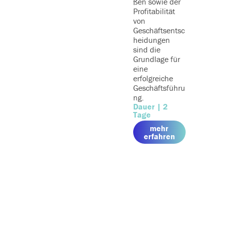
ßen sowie der
Profitabilität
von
Geschäftsentsc
heidungen
sind die
Grundlage für
eine
erfolgreiche
Geschäftsführu
ng.
Dauer | 2
Tage
mehr
me
erfahren
erfah