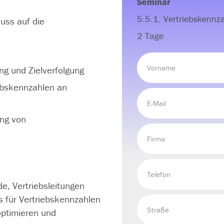
Seminar
5.5.1. Vertriebskennza
uss auf die
2 Tage
g und Zielverfolgung
ebskennzahlen an
ung von
de, Vertriebsleitungen
s für Vertriebskennzahlen
optimieren und