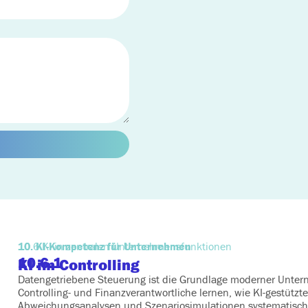
10. KI-Kompetenz für Unternehmen
10.6 KI in zentralen Unternehmensfunktionen
10.6.1
KI im Controlling
Datengetriebene Steuerung ist die Grundlage moderner Unte
Controlling- und Finanzverantwortliche lernen, wie KI-gestützt
Abweichungsanalysen und Szenariosimulationen systematisch