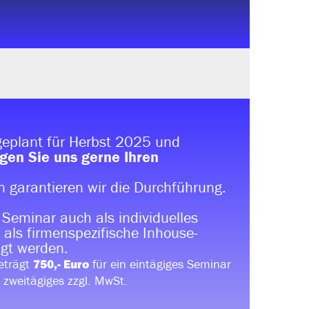
eplant für Herbst 2025 und
gen Sie uns gerne Ihren
 garantieren wir die Durchführung.
 Seminar auch als individuelles
 als firmenspezifische Inhouse-
gt werden.
eträgt
für ein eintägiges Seminar
750,- Euro
n zweitägiges zzgl. MwSt.