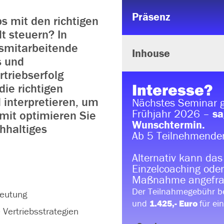
Präsenz
bs mit den richtigen
 steuern? In
bsmitarbeitende
Inhouse
s und
triebserfolg
Interesse?
ie richtigen
 interpretieren, um
Nächstes Seminar g
Frühjahr 2026 –
sa
amit optimieren Sie
Wunschtermin.
chhaltiges
Ab 5 Teilnehmenden
Alternativ kann das
Einzelcoaching oder
Maßnahme angefra
Der Teilnahmegebühr b
deutung
und
für ei
1.425,- Euro
e Vertriebsstrategien