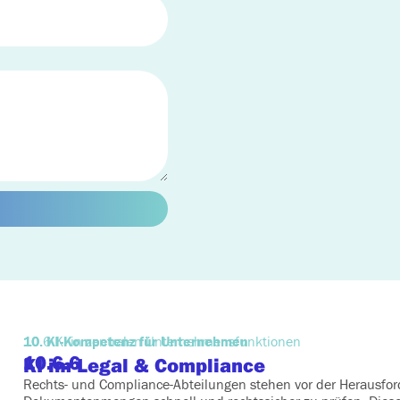
10. KI-Kompetenz für Unternehmen
10.6 KI in zentralen Unternehmensfunktionen
10.6.6
KI im Legal & Compliance
Rechts- und Compliance-Abteilungen stehen vor der Herausfor