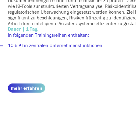
Dokumentenmengen schnell und rechtssicher zu prüfen. Dieses
wie KI-Tools zur strukturierten Vertragsanalyse, Risikoidentifi
regulatorischen Überwachung eingesetzt werden können. Ziel i
signifikant zu beschleunigen, Risiken frühzeitig zu identifizier
Arbeit durch intelligente Assistenzsysteme effizienter zu gestal
Dauer | 1 Tag
in folgenden Trainingsreihen enthalten:
10.6 KI in zentralen Unternehmensfunktionen
mehr erfahren