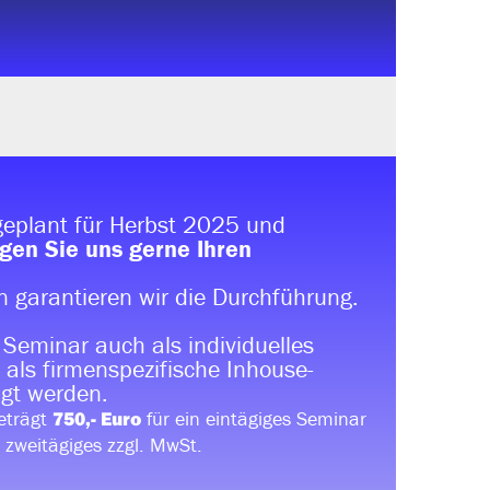
eplant für Herbst 2025 und
gen Sie uns gerne Ihren
 garantieren wir die Durchführung.
 Seminar auch als individuelles
 als firmenspezifische Inhouse-
gt werden.
eträgt
für ein eintägiges Seminar
750,- Euro
n zweitägiges zzgl. MwSt.