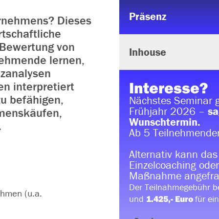
Präsenz
ernehmens? Dieses
rtschaftliche
e Bewertung von
Inhouse
nehmende lernen,
nzanalysen
Interesse?
n interpretiert
zu befähigen,
Nächstes Seminar g
Frühjahr 2026 –
sa
hmenskäufen,
Wunschtermin.
.
Ab 5 Teilnehmenden
Alternativ kann das
Einzelcoaching oder
Maßnahme angefra
Der Teilnahmegebühr b
hmen (u.a.
und
für ei
1.425,- Euro