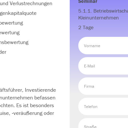
Seminar
 und Verlustrechnungen
5.1.1. Betriebswirtsc
igenkapitalquote
Kleinunternehmen
bewertung
2 Tage
Bewertung
ensbewertung
der
ftsführer, Investierende
einunternehmen befassen
chten. Es ist besonders
uise, ‑veräußerung oder