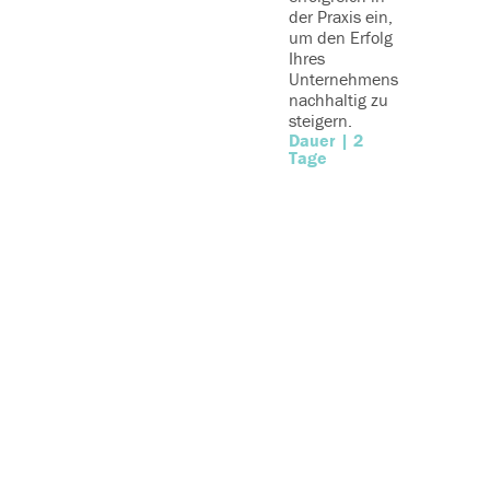
der
der Praxis ein,
Führungs
um den Erfolg
der ande
Ihres
gerne fo
Unternehmens
Dauer |
nachhaltig zu
Tage
steigern.
Dauer | 2
Tage