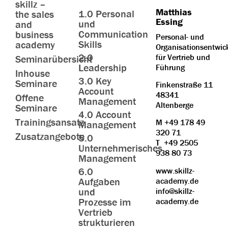
skillz –
Matthias
1.0 Personal
the sales
Essing
und
and
Communication
business
Personal- und
Skills
academy
Organisationsentwic
2.0
für Vertrieb und
Seminarübersicht
Leadership
Führung
Inhouse
3.0 Key
Seminare
Finkenstraße 11
Account
48341
Offene
Management
Altenberge
Seminare
4.0 Account
Trainingsansatz
M
+49 178 49
Management
320 71
Zusatzangebote
5.0
T
+49 2505
Unternehmerisches
938 80 73
Management
6.0
www.skillz-
Aufgaben
academy.de
und
info@skillz-
Prozesse im
academy.de
Vertrieb
strukturieren