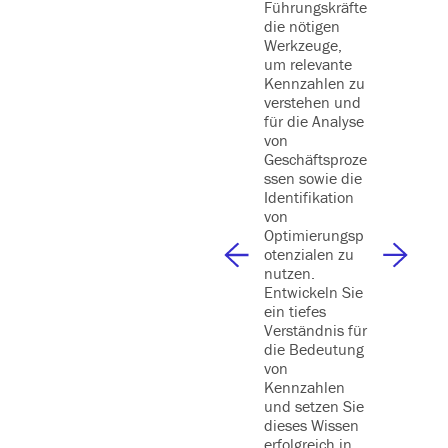
Führungskräfte
dynamis
die nötigen
und flexi
Werkzeuge,
auf die
um relevante
Bedürfni
Kennzahlen zu
Ihres Te
verstehen und
abstimm
für die Analyse
und dab
von
Begeiste
Geschäftsproze
Motivati
ssen sowie die
Top-
Identifikation
Leistung
von
fördern. 
Optimierungsp
erhalten
otenzialen zu
innovati
nutzen.
Werkzeu
Entwickeln Sie
und fris
ein tiefes
Perspekt
Verständnis für
um in je
die Bedeutung
Situatio
von
souverä
Kennzahlen
erfolgrei
und setzen Sie
handeln.
dieses Wissen
Werden S
erfolgreich in