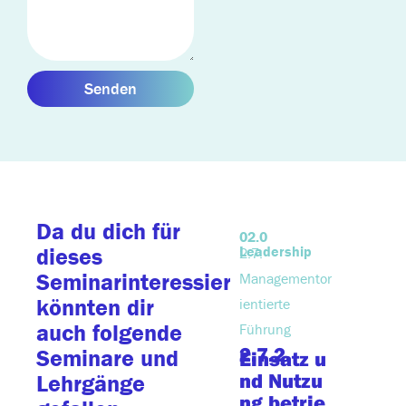
Senden
Da du dich für
02.0
02.0
Leadership
Leaders
dieses
2.7.
2.2.
Seminarinteressierst,
Managementor
Führung
könnten dir
ientierte
iken und
auch folgende
Führung
strategie
2.7.2.
2.2.3.
Seminare und
Einsatz u
Adapt
nd Nutzu
Führu
Lehrgänge
ng betrie
Mitar