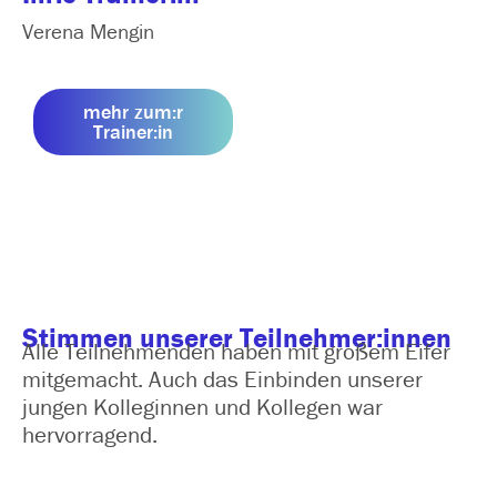
Verena Mengin
mehr zum:r
Trainer:in
Stimmen unserer Teilnehmer:innen
Alle Teilnehmenden haben mit großem Eifer
mitgemacht. Auch das Einbinden unserer
jungen Kolleginnen und Kollegen war
hervorragend.