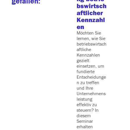
gefallen:
bswirtsch
ertyp
aftlicher
und
Kennzahl
kriti
en
Führ
situa
Möchten Sie
lernen, wie Sie
en
betriebswirtsch
Leadersh
aftliche
neu ged
Kennzahlen
In einer 
gezielt
die sich 
einsetzen, um
veränder
fundierte
braucht 
Entscheidunge
Führungs
n zu treffen
, die nic
und Ihre
reagieren
Unternehmens
sondern 
leistung
gestalten
effektiv zu
Dieses
steuern? In
Seminar 
diesem
Ihnen, w
Seminar
Ihren
erhalten
Führungs