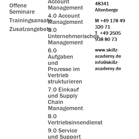
Account
48341
Offene
Management
Altenberge
Seminare
4.0 Account
Trainingsansatz
M
+49 178 49
Management
320 71
Zusatzangebote
5.0
T
+49 2505
Unternehmerisches
938 80 73
Management
6.0
www.skillz-
Aufgaben
academy.de
und
info@skillz-
Prozesse im
academy.de
Vertrieb
strukturieren
7.0 Einkauf
und Supply
Chain
Management
8.0
Vertriebsinnendienst
9.0 Service
und Support