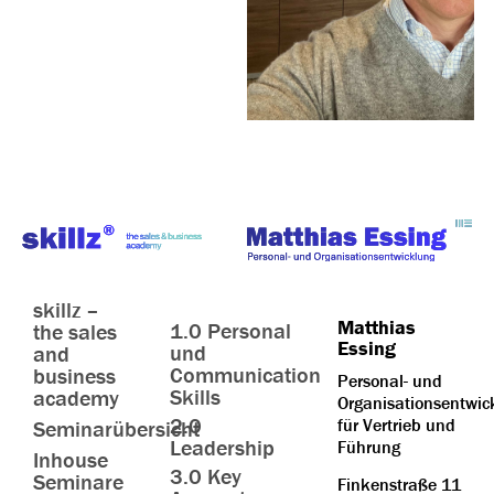
skillz –
Matthias
1.0 Personal
the sales
Essing
und
and
Communication
business
Personal- und
Skills
academy
Organisationsentwic
2.0
für Vertrieb und
Seminarübersicht
Leadership
Führung
Inhouse
3.0 Key
Seminare
Finkenstraße 11