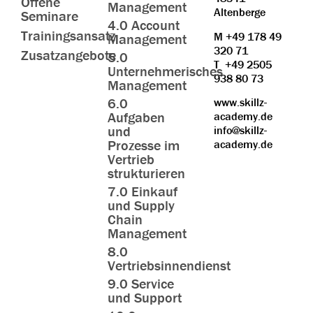
Offene
Management
Altenberge
Seminare
4.0 Account
Trainingsansatz
M
+49 178 49
Management
320 71
Zusatzangebote
5.0
T
+49 2505
Unternehmerisches
938 80 73
Management
6.0
www.skillz-
Aufgaben
academy.de
und
info@skillz-
Prozesse im
academy.de
Vertrieb
strukturieren
7.0 Einkauf
und Supply
Chain
Management
8.0
Vertriebsinnendienst
9.0 Service
und Support