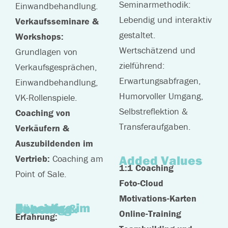
Seminarmethodik:
Einwandbehandlung.
Lebendig und interaktiv
Verkaufsseminare &
gestaltet.
Workshops:
Wertschätzend und
Grundlagen von
zielführend:
Verkaufsgesprächen,
Erwartungsabfragen,
Einwandbehandlung,
Humorvoller Umgang,
VK-Rollenspiele.
Selbstreflektion &
Coaching von
Transferaufgaben.
Verkäufern &
Auszubildenden im
Added Values
Vertrieb:
Coaching am
1:1 Coaching
Point of Sale.
Foto-Cloud
Motivations-Karten
Expertise im Bereich Führung & Coaching
Online-Training
Erfahrung: